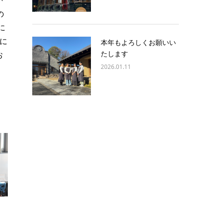
^
の
1に
に
本年もよろしくお願いい
たします
お
2026.01.11