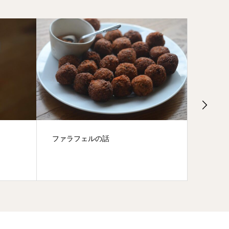
ファラフェルの話
こより
川口さ