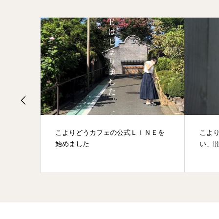
ント企画
こよりどうカフェの公式ＬＩＮＥを
こよ
始めました
い」