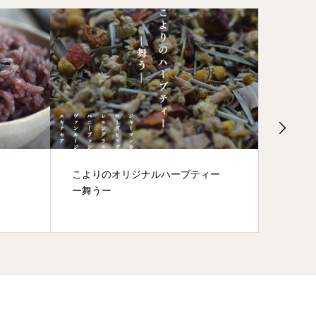
こよりのオリジナルハーブティー
こより
ー舞うー